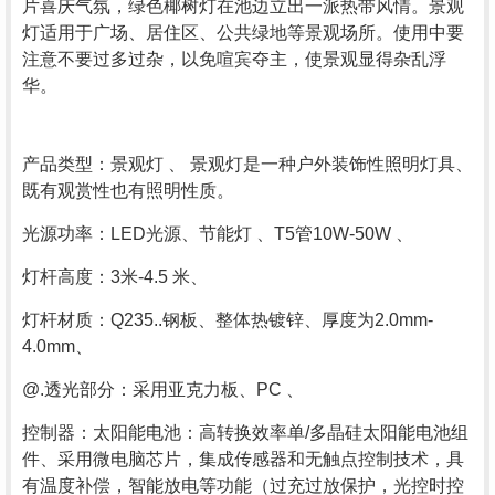
片喜庆气氛，绿色椰树灯在池边立出一派热带风情。景观
灯适用于广场、居住区、公共绿地等景观场所。使用中要
注意不要过多过杂，以免喧宾夺主，使景观显得杂乱浮
华。
产品类型：景观灯 、 景观灯是一种户外装饰性照明灯具、
既有观赏性也有照明性质。
光源功率：LED光源、节能灯 、T5管10W-50W 、
灯杆高度：3米-4.5 米、
灯杆材质：Q235..钢板、整体热镀锌、厚度为2.0mm-
4.0mm、
@.透光部分：采用亚克力板、PC 、
控制器：太阳能电池：高转换效率单/多晶硅太阳能电池组
件、采用微电脑芯片，集成传感器和无触点控制技术，具
有温度补偿，智能放电等功能（过充过放保护，光控时控