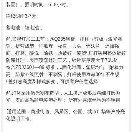
装置）、照明时间：6--8小时、
连续阴雨3-7天、
蓄电池：锂电池 、
@.景观灯加工工艺：@Q235钢板、排样→剪板→激光雕
刻、折弯成型、埋弧焊、校直、去头、焊法兰、焊加强
筋、打磨、酸洗→除锈→热镀锌→喷塑\ 灯杆采用整体镀锌
防腐处理，表面喷塑处理工艺，镀锌层厚度大于70UM，
符合ZBJ3601—89 标准，..固化时间，塑层均匀，附着力
高，防紫外线照射，不剥落；灯杆使用寿命30年不生锈
\ 整灯总高度及样式多变，可供客户任意选择
@.灯体采用激光割花造型，人工拼焊成形后精细打磨抛
光，表面高温静电喷塑处理； 所有外露螺丝均为不锈钢
适用范围：商业街道、风景区、公园、城市广场等户外亮
化照明工程。