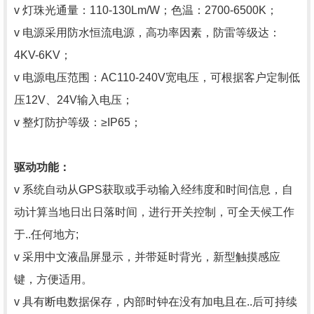
v 灯珠光通量：110-130Lm/W；色温：2700-6500K；
v 电源采用防水恒流电源，高功率因素，防雷等级达：
4KV-6KV；
v 电源电压范围：AC110-240V宽电压，可根据客户定制低
压12V、24V输入电压；
v 整灯防护等级：≥IP65；
驱动功能：
v 系统自动从GPS获取或手动输入经纬度和时间信息，自
动计算当地日出日落时间，进行开关控制，可全天候工作
于..任何地方;
v 采用中文液晶屏显示，并带延时背光，新型触摸感应
键，方便适用。
v 具有断电数据保存，内部时钟在没有加电且在..后可持续