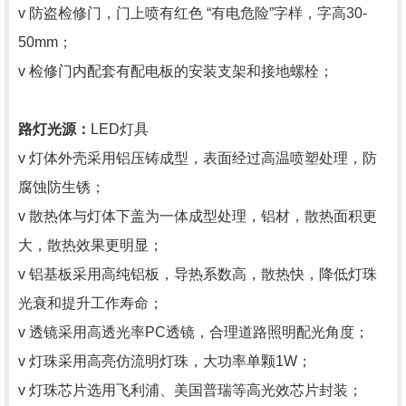
v 防盗检修门，门上喷有红色 “有电危险”字样，字高30-
50mm；
v 检修门内配套有配电板的安装支架和接地螺栓；
路灯光源：
LED灯具
v 灯体外壳采用铝压铸成型，表面经过高温喷塑处理，防
腐蚀防生锈；
v 散热体与灯体下盖为一体成型处理，铝材，散热面积更
大，散热效果更明显；
v 铝基板采用高纯铝板，导热系数高，散热快，降低灯珠
光衰和提升工作寿命；
v 透镜采用高透光率PC透镜，合理道路照明配光角度；
v 灯珠采用高亮仿流明灯珠，大功率单颗1W；
v 灯珠芯片选用飞利浦、美国普瑞等高光效芯片封装；