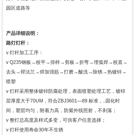
园区道路等
产品详细说明：
路灯灯杆：
v 灯杆加工工序：
v Q235钢板→校平→排样→剪板→折弯→埋弧焊→校直→
去头→焊法兰→焊加强筋→打磨→酸洗→除锈→热镀锌→
喷塑
v 灯杆采用整体镀锌防腐处理，表面喷塑处理工艺，镀锌
层厚度大于70UM，符合ZBJ3601—89 标准，..固化时
间，塑层均匀，附着力高，防紫外线照射，不剥落；
v 整灯总高度及样式多变，可供客户任意选择；
v 灯杆使用寿命30年不生锈