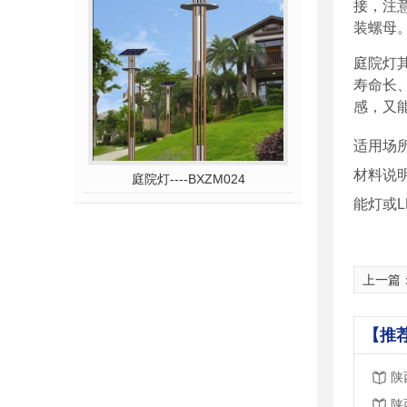
接，注
装螺母
庭院灯
寿命长
感，又
适用场
材料说
庭院灯----BXZM024
能灯或L
上一篇
【推
陕
陕