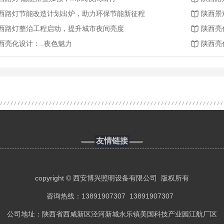
西路灯节能改造计划出炉，助力环保节能新征程
陕西景
西路灯整治工程启动，提升城市夜间亮度
陕西亮
西亮化设计：..夜色魅力
陕西亮
友情链接
copyright © 西安博兴照明设备有限公司 版权所有
咨询热线：13891907307 13891907307
公司地址：陕西省西咸新区泾河新城永乐镇美国科技产业园江航厂区