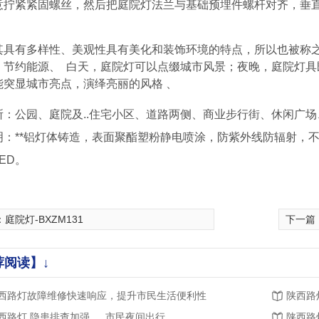
意拧紧紧固螺丝，然后把庭院灯法兰与基础预埋件螺杆对齐，垂
。
其具有多样性、美观性具有美化和装饰环境的特点，所以也被称
、节约能源、 白天，庭院灯可以点缀城市风景；夜晚，庭院灯具
能突显城市亮点，演绎亮丽的风格 、
所：公园、庭院及..住宅小区、道路两侧、商业步行街、休闲广
明：**铝灯体铸造，表面聚酯塑粉静电喷涂，防紫外线防辐射，
ED。
：
庭院灯-BXZM131
下一篇
荐阅读】↓
西路灯故障维修快速响应，提升市民生活便利性
陕西路
西路灯 隐患排查加强，..市民夜间出行
陕西路