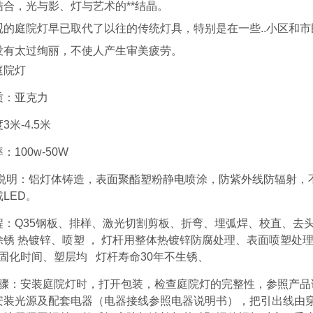
结合，光与影、灯与艺术的**结晶。
观的庭院灯早已取代了以往的传统灯具，特别是在一些..小区和
没有太过绚丽，不使人产生审美疲劳。
庭院灯
质：亚克力
3米-4.5米
：100w-50W
料说明：铝灯体铸造，表面聚酯塑粉静电喷涂，防紫外线防辐射，
LED。
程：Q35钢板、排样、激光切割剪板、折弯、埋弧焊、校直、去
锈 热镀锌、喷塑 ， 灯杆用整体热镀锌防腐处理、表面喷塑处理工艺
.固化时间、塑层均 灯杆寿命30年不生锈、
骤：安装庭院灯时，打开包装，检查庭院灯的完整性，参照产品
安装光源及配套电器（电器接线参照电器说明书），把引出线由