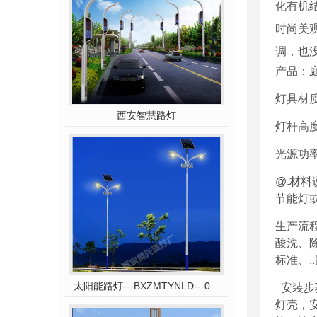
化有机
时尚美
调，也
产品：
灯具材
西安智慧路灯
灯杆高度
光源功率
@.材
节能灯或
生产流
酸洗、除
标准、.
太阳能路灯---BXZMTYNLD---031
安装步
灯壳，