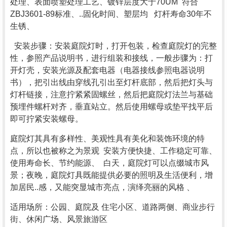
处理、表面喷塑处理工艺、镀锌层度大于70UM 符合
ZBJ3601-89标准、..固化时间、塑层均 灯杆寿命30年不
生锈、
安装步骤：安装庭院灯时，打开包装，检查庭院灯的完整
性，参照产品说明书，进行组装和接线，一般步骤为：打
开灯壳，安装光源及配套电器（电器接线参照电器说明
书），把引出线由穿线孔引出至灯杆底部，然后把灯头与
灯杆链接，注意拧紧紧固螺丝，然后把庭院灯法兰与基础
预埋件螺杆对齐，垂直站立。然后使用螺母或垫平找平后
即可拧紧安装螺母。
庭院灯其具有多样性、美观性具有美化和装饰环境的特
点，所以也被称之为景观 安装方便快捷、工作稳定可靠、
使用寿命长、节约能源、 白天，庭院灯可以点缀城市风
景；夜晚，庭院灯具既能提供必要的照明及生活便利，增
加居民..感，又能突显城市亮点，演绎亮丽的风格 、
适用场所：公园、庭院及 住宅小区、道路两侧、商业步行
街、休闲广场、风景旅游区