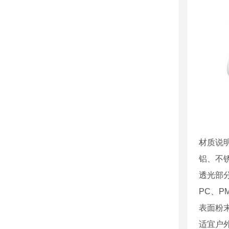
材质说
铝、不
透光部
PC、P
表面粉
适宜户