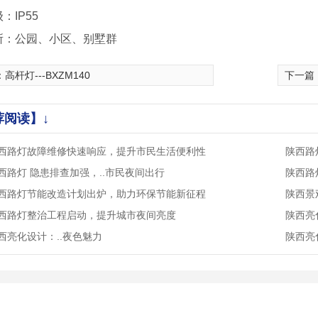
：IP55
所：公园、小区、别墅群
：
高杆灯---BXZM140
下一篇
荐阅读】↓
西路灯故障维修快速响应，提升市民生活便利性
陕西路
西路灯 隐患排查加强，..市民夜间出行
陕西路
西路灯节能改造计划出炉，助力环保节能新征程
陕西景
西路灯整治工程启动，提升城市夜间亮度
陕西亮
西亮化设计：..夜色魅力
陕西亮