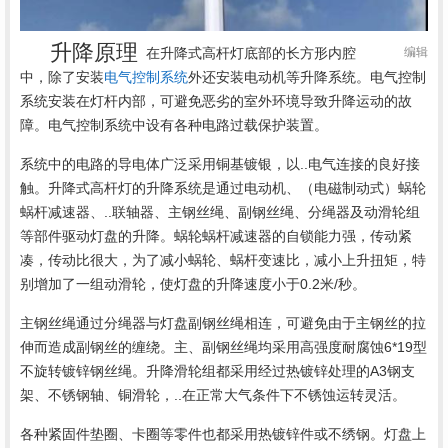
升降原理
在升降式高杆灯底部的长方形内腔
编辑
中，除了安装
电气控制系统
外还安装电动机等升降系统。电气控制
系统安装在灯杆内部，可避免恶劣的室外环境导致升降运动的故
障。电气控制系统中设有各种电路过载保护装置。
系统中的电路的导电体广泛采用铜基镀银，以..电气连接的良好接
触。升降式高杆灯的升降系统是通过电动机、（电磁制动式）蜗轮
蜗杆减速器、..联轴器、主钢丝绳、副钢丝绳、分绳器及动滑轮组
等部件驱动灯盘的升降。蜗轮蜗杆减速器的自锁能力强，传动紧
凑，传动比很大，为了减小蜗轮、蜗杆变速比，减小上升扭矩，特
别增加了一组动滑轮，使灯盘的升降速度小于0.2米/秒。
主钢丝绳通过分绳器与灯盘副钢丝绳相连，可避免由于主钢丝的拉
伸而造成副钢丝的缠绕。主、副钢丝绳均采用高强度耐腐蚀6*19型
不旋转镀锌钢丝绳。升降滑轮组都采用经过热镀锌处理的A3钢支
架、不锈钢轴、铜滑轮，..在正常大气条件下不锈蚀运转灵活。
各种紧固件垫圈、卡圈等零件也都采用热镀锌件或不绣钢。灯盘上