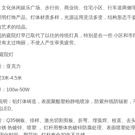
、文化休闲娱乐广场、步行街、商业街、住宅小区、行车道两侧
照明灯饰产品。灯体材质多样，光源运用灵活多变，结构形态千
与艺术的结晶。
观的庭院灯早已取代了以往的传统灯具，特别是在一些
小区和市
没有太过绚丽，不
使人产生审美疲劳。
庭院灯
质：亚克力
度
3米-4.5米
率：
100w-50W
说明：铝灯体铸造，表面聚酯塑粉静电喷涂，防紫外线防辐射，
或
LED。
程：
Q35
钢板、排样、激光切割剪板、折弯、埋弧焊、校直、去
除锈
热镀锌、喷塑
，
灯杆用整体热镀锌防腐处理、表面喷塑处
..固化时间、塑层均 灯杆寿命30
年不生锈、