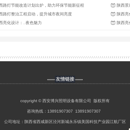
西路灯节能改造计划出炉，助力环保节能新征程
陕西景
西路灯整治工程启动，提升城市夜间亮度
陕西亮
西亮化设计：..夜色魅力
陕西亮
友情链接
copyright © 西安博兴照明设备有限公司 版权所有
咨询热线：13891907307 13891907307
公司地址：陕西省西咸新区泾河新城永乐镇美国科技产业园江航厂区