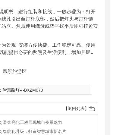
说明书，进行组装和接线，一般步骤为：打开
穿线孔引出至灯杆底部，然后把灯头与灯杆链
直站立。然后使用螺母或垫平找平后即可拧紧安
之为景观
安装方便快捷、工作稳定可靠、使用
既能提供必要的照明及生活便利，增加居民
..
、风景旅游区
：
智慧路灯---BXZM070
【返回列表】
灯装饰亮化工程展现城市夜景魅力
灯智能化升级，打造智慧城市新名片