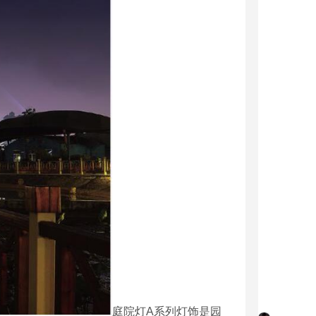
庭院灯A系列灯饰是园