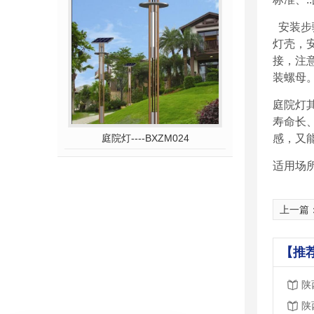
安装步
灯壳，
接，注
装螺母
庭院灯
寿命长
庭院灯----BXZM024
感，又
适用场
上一篇
【推
陕
陕