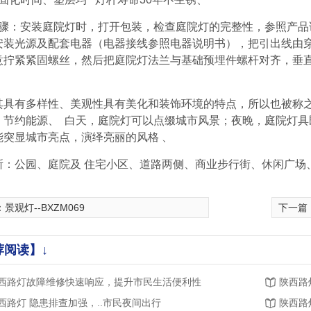
骤：安装庭院灯时，打开包装，检查庭院灯的完整性，参照产品
安装光源及配套电器（电器接线参照电器说明书），把引出线由
意拧紧紧固螺丝，然后把庭院灯法兰与基础预埋件螺杆对齐，垂
。
其具有多样性、美观性具有美化和装饰环境的特点，所以也被称
、节约能
源、
白天，庭院灯可以点缀城市风景；夜晚，庭院灯具
能突显城市亮点，演绎亮丽
的
风格
、
所：公园、庭院及
住宅小区、道路两侧、商业步行街、休闲广场
：
景观灯--BXZM069
下一篇
荐阅读】↓
西路灯故障维修快速响应，提升市民生活便利性
陕西路
西路灯 隐患排查加强，..市民夜间出行
陕西路