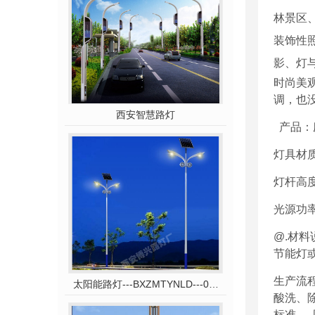
林景区
装饰性
影、灯
时尚美
调，也
西安智慧路灯
产品：
灯具材
灯杆高
光源功
@.
材料
节能灯
生产流
太阳能路灯---BXZMTYNLD---031
酸洗、
标准、