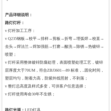
产品详细说明：
路灯灯杆：
v 灯杆加工工序：
v Q235钢板→校平→排样→剪板→折弯→埋弧焊→校直→
去头→焊法兰→焊加强筋→打磨→酸洗→除锈→热镀锌→
喷塑；
v 灯杆采用整体镀锌防腐处理，表面喷塑处理工艺，镀锌
层厚度大于70UM，符合ZBJ3601—89 标准，..固化时间，
塑层均匀，附着力高，防紫外线照射，不剥落；
v 整灯总高度及样式多变，可供客户任意选择；
v 灯杆使用寿命30年不生锈；
路灯光源：
LED灯具