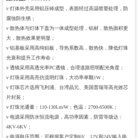
v 灯体外壳采用铝压铸成型，表面经过高温喷塑处理，防
腐蚀防生锈；
v 散热体与灯体下盖为一体成型处理，铝材，散热面积更
大，散热效果更明显；
v 铝基板采用高纯铝板，导热系数高，散热快，降低灯珠
光衰和提升工作寿命；
v 透镜采用高透光率PC透镜，合理道路照明配光角度；
v 灯珠采用高亮仿流明灯珠，大功率单颗1W；
v 灯珠芯片选用飞利浦、台湾晶元、美国普瑞等高光效芯
片封装；
v 灯珠光通量：110-130Lm/W；色温：2700-6500K；
v 电源采用防水恒流电源，高功率因素，防雷等级达：
4KV-6KV；
v 电源电压范围：可根据客户定制6V、12V和24V输入电