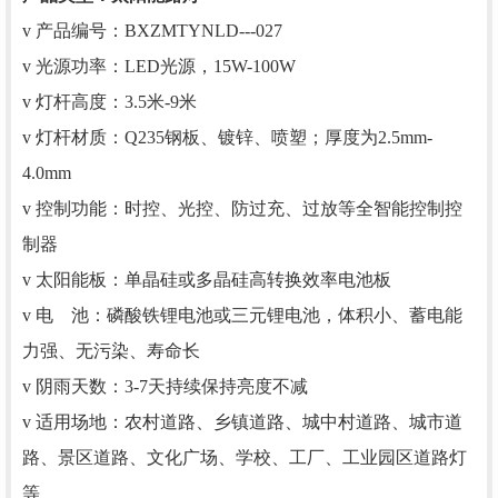
v 产品编号：BXZMTYNLD---027
v 光源功率：LED光源，15W-100W
v 灯杆高度：3.5米-9米
v 灯杆材质：Q235钢板、镀锌、喷塑；厚度为2.5mm-
4.0mm
v 控制功能：时控、光控、防过充、过放等全智能控制控
制器
v 太阳能板：单晶硅或多晶硅高转换效率电池板
v 电 池：磷酸铁锂电池或三元锂电池，体积小、蓄电能
力强、无污染、寿命长
v 阴雨天数：3-7天持续保持亮度不减
v 适用场地：农村道路、乡镇道路、城中村道路、城市道
路、景区道路、文化广场、学校、工厂、工业园区道路灯
等