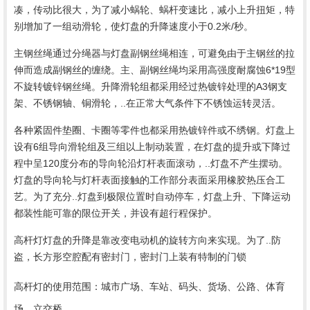
凑，传动比很大，为了减小蜗轮、蜗杆变速比，减小上升扭矩，特
别增加了一组动滑轮，使灯盘的升降速度小于0.2米/秒。
主钢丝绳通过分绳器与灯盘副钢丝绳相连，可避免由于主钢丝的拉
伸而造成副钢丝的缠绕。主、副钢丝绳均采用高强度耐腐蚀6*19型
不旋转镀锌钢丝绳。升降滑轮组都采用经过热镀锌处理的A3钢支
架、不锈钢轴、铜滑轮，..在正常大气条件下不锈蚀运转灵活。
各种紧固件垫圈、卡圈等零件也都采用热镀锌件或不绣钢。灯盘上
设有6组导向滑轮组及三组以上制动装置，在灯盘的提升或下降过
程中呈120度分布的导向轮沿灯杆表面滚动，..灯盘不产生摆动。
灯盘的导向轮与灯杆表面接触的工作部分表面采用橡胶热压合工
艺。为了充分..灯盘到极限位置时自动停车，灯盘上升、下降运动
都装性能可靠的限位开关，并设有超行程保护。
高杆灯灯盘的升降是靠改变电动机的旋转方向来实现。为了..防
盗，长方形空腔配有密封门，密封门上装有特制的门锁
高杆灯的使用范围：城市广场、车站、码头、货场、公路、体育
场、立交桥