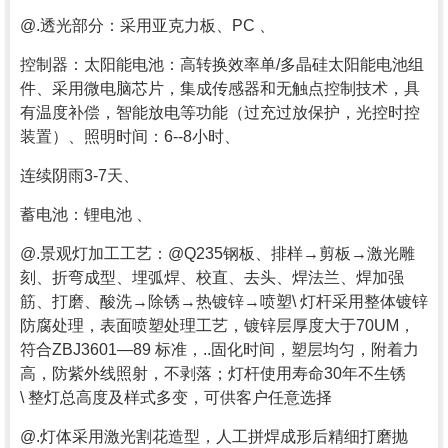
@.透光部分：采用亚克力板、PC 、
控制器：太阳能电池：高转换效率单/多晶硅太阳能电池组
件、采用微电脑芯片，集成传感器和无触点控制技术，具
有温度补偿，智能放电等功能（过充过放保护，光控时控
装置）、照明时间：6--8小时、
连续阴雨3-7天、
蓄电池：锂电池 、
@.景观灯加工工艺：@Q235钢板、排样→剪板→激光雕
刻、折弯成型、埋弧焊、校直、去头、焊法兰、焊加强
筋、打磨、酸洗→除锈→热镀锌→喷塑\ 灯杆采用整体镀锌
防腐处理，表面喷塑处理工艺，镀锌层厚度大于70UM，
符合ZBJ3601—89 标准，..固化时间，塑层均匀，附着力
高，防紫外线照射，不剥落；灯杆使用寿命30年不生锈
\ 整灯总高度及样式多变，可供客户任意选择
@.灯体采用激光割花造型，人工拼焊成形后精细打磨抛