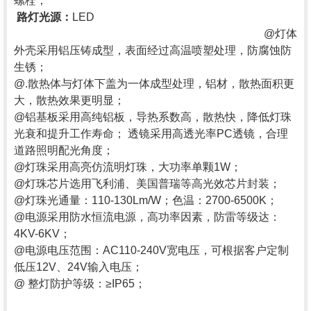
螺栓；
路灯光源：
LED
@
灯体
外壳采用铝压铸成型，表面经过高温喷塑处理，防腐蚀防
生锈；
@.
散热体与灯体下盖为一体成型处理，铝材，散热面积更
大，散热效果更明显；
@
铝基板采用高纯铝板，导热系数高，散热快，降低灯珠
光衰和提升工作寿命；
透镜采用高透光率
PC透镜，合理
道路照明配光角度；
@
灯珠采用高亮仿流明灯珠，大功率单颗
1W；
@
灯珠芯片选用飞利浦、美国普瑞等高光效芯片封装；
@
灯珠光通量：
110-130Lm/W；色温：2700-6500K；
@
电源采用防水恒流电源，高功率因素，防雷等级达：
4KV-6KV；
@
电源电压范围：
AC110-240V宽电压，可根据客户定制
低压12V、24V输入电压；
@ 整灯防护等级：≥IP65；