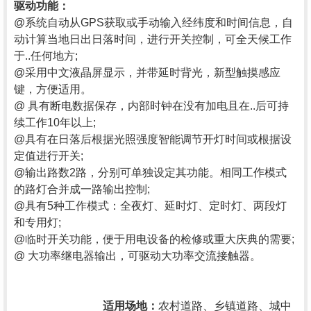
驱动功能：
@
系统自动从
GPS获取或手动输入经纬度和时间信息，自
动计算当地日出日落时间，进行开关控制，可全天候工作
于..任何地方;
@
采用中文液晶屏显示，并带延时背光，新型触摸感应
键，方便适用。
@ 具有断电数据保存，内部时钟在没有加电且在..后可持
续工作10年以上;
@
具有在日落后根据光照强度智能调节开灯时间或根据设
定值进行开关
;
@
输出路数
2路，分别可单独设定其功能。相同工作模式
的路灯合并成一路输出控制;
@
具有
5种工作模式：全夜灯、延时灯、定时灯、两段灯
和专用灯;
@
临时开关功能，便于用电设备的检修或重大庆典的需要
;
@ 大功率继电器输出，可驱动大功率交流接触器。
适用场地：
农村道路、乡镇道路、城中