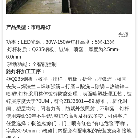
产品类型：
市电路灯
光源
功率：
LED光源，30W-150W
灯杆高度：
5米-13米
灯杆材质：Q235钢板、镀锌、喷塑；厚度为2.5mm-
6.0mm
驱动功能：全智能控制
路灯杆
加工工序
：
@Q235钢板→校平→排样→剪板→折弯→埋弧焊→校直→
去头→焊法兰→焊加强筋→打磨→酸洗→除锈→热镀锌→
喷塑\ 灯杆采用整体镀锌防腐处理，表面喷塑处理工艺，镀
锌层厚度大于70UM，符合ZBJ3601—89 标准，..固化时
间，塑层均匀，附着力高，防紫外线照射，不剥落；灯杆
使用寿命30年不生锈\ 整灯总高度及样式多变，可供客户
任意选择；\
防盗检修门，门上喷有红色
“有电危险”字样，
字高30-50mm；\
检修门内配套有配电板的安装支架和接地