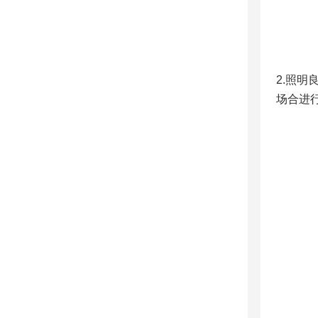
2.照
场合进