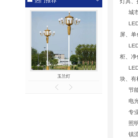
热门推荐
灯具、
城
L
屏、单
L
柜、净
L
玉兰灯
5G智慧路灯
块、有
节能
电
专
照
镇