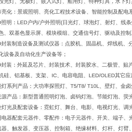
投光灯、无极灯、嵌入式灯、船用灯、特种灯具，水下灯
市亮化：景观照明、亮化工程技术设备、智能控制及配电
ED照明：LED户内/户外照明(日光灯、球泡灯、射灯、线条
色、双基色显示屏、模块模组、交通信号灯、驱动及控制
ED封装制造设备及测试仪器：点胶机、固晶机、焊线机、
化设备及自动化生产设备等；
ED封装：外延及芯片、封装技术、封装胶水、二极管、贴片
西安智慧路灯
太阳能路灯---BXZMTYNLD---031
机硅、铝基板、支架、IC、电容电阻、LED/OLED其它
灯系列产品：大功率探照灯、T5/T8/ T10L、壁灯、
光源产品：新型普通照明灯泡、卤钨灯泡、节能灯泡、荧
业灯光及配套设备：霓虹灯、舞台、电影、电视灯光、调
明电器配套元器件、零配件：电子元器件、开关、端子、
流器、触发器、变压器、控制箱、绝缘材料、灯杆、灯臂