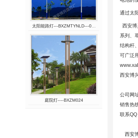
通过太
西安博兴
太阳能路灯---BXZMTYNLD---031
系列、
结构杆
可广泛
www.xa
西安博
公司网址：h
庭院灯----BXZM024
销售热线
联系QQ
西安博兴