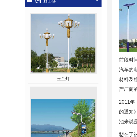
热门推荐
前段时
汽车的
玉兰灯
材料及
产厂商
201
的通知》
池来说
悲在于