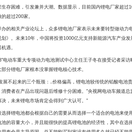
家生存困难，引发兼并大潮。数据显示，目前国内锂电厂家超过10
的超过200家。
举办的相关产业论坛上，众多锂电池厂家表示未来要转型做动力
规划》。未来10年，中国将投资1000亿元支持新能源汽车产业发
展机遇。
863”电动车重大专项动力电池测试中心主任王子冬在接受记者采
大部分锂电厂家根本没掌握锂电核心技术。
发展不起来的三个瓶颈：..价格偏高，锂电池较传统的铅酸电池贵
，消费者在产品出现问题后维修十分困难。”央视网电动车频道总
解决，未来锂电市场肯定会得到广大认可。”
般选择锂电池都会根据自己的需要从而选择一个适合的电池来使
电池的容量大小，并且能很快的提高锂电池的经济性，其中在选择
使用寿命是主导原因，总不能刚买到家没有使用多久就已经不能