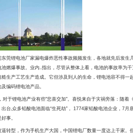
间东莞锂电池厂家漏电爆炸恶性事故频频发生，各地就先后发生
电池燃爆事故。业内..指出，尽管从整体上看，电池的事故率为千
粗糙生产工艺生产造成。它但涉及到人的生命，锂电池容不得一起
的及编码锂电池产品。
1年，对于锂电池产业有些”悲喜交加”。喜悦来自于灾祸旁落：随
出台,众多铅酸电池面临“生死劫”， 1774家铅酸电池企业，7
是好事。
被逼转型，作为手机生产大国，中国锂电厂数量一度达上千家。