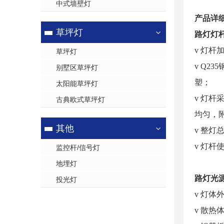
中式墙壁灯
产品详
草坪灯
路灯灯
v 灯杆
草坪灯
v Q
别墅区草坪灯
塑；
太阳能草坪灯
v 灯杆
古典欧式草坪灯
均匀，
其他
v 整
v 灯杆
监控杆/信号灯
地埋灯
路灯光
投光灯
v 灯
v 散