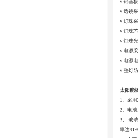
v 铝
v 透
v 灯珠
v 灯
v 灯珠光
v 电源
v 电源
v 整灯
太阳能
1、采用
2、电池
3、 玻
率达91