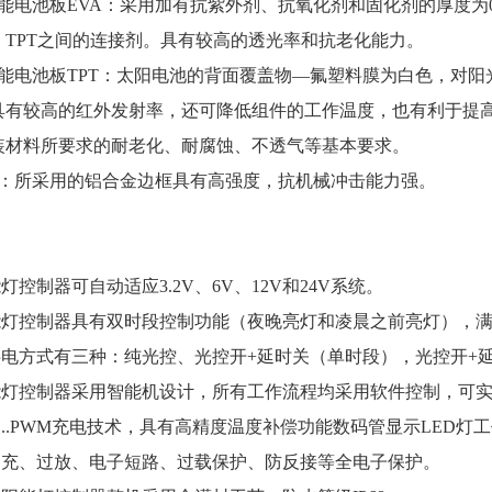
能电池板EVA：采用加有抗紫外剂、抗氧化剂和固化剂的厚度为0.
、TPT之间的连接剂。具有较高的透光率和抗老化能力。
阳能电池板TPT：太阳电池的背面覆盖物—氟塑料膜为白色，对
具有较高的红外发射率，还可降低组件的工作温度，也有利于提
装材料所要求的耐老化、耐腐蚀、不透气等基本要求。
框：所采用的铝合金边框具有高强度，抗机械冲击能力强。
：
能灯控制器可自动适应3.2V、6V、12V和24V系统。
阳能灯控制器具有双时段控制功能（夜晚亮灯和凌晨之前亮灯），
载供电方式有三种：纯光控、光控开+延时关（单时段），光控开
阳能灯控制器采用智能机设计，所有工作流程均采用软件控制，
了..PWM充电技术，具有高精度温度补偿功能数码管显示LED灯
有过充、过放、电子短路、过载保护、防反接等全电子保护。