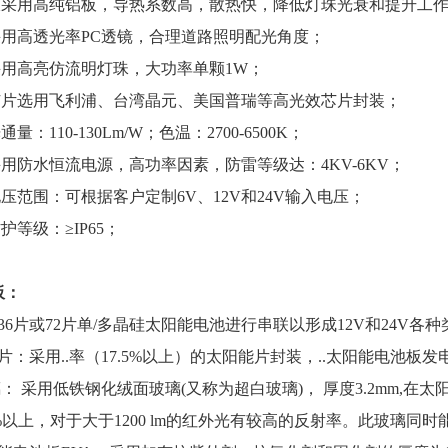
基板采用高纯铝板，导热系数高，散热快，降低灯珠光衰和提升工
镜采用高透光率PC透镜，合理道路照明配光角度；
采用高亮仿流明灯珠，大功率单颗1W；
珠芯片选用飞利浦、台湾晶元、美国普瑞等高光效芯片封装；
通量：110-130Lm/W；色温：2700-6500K；
采用防水恒流电源，高功率因素，防雷等级达：4KV-6KV；
电压范围：可根据客户定制6V、12V和24V输入电压；
防护等级：≥IP65；
板：
36片或72片单/多晶硅太阳能电池进行串联以形成12V和24V各
片：采用..率（17.5%以上）的太阳能片封装，..太阳能电池板
璃： 采用低铁钢化绒面玻璃(又称为超白玻璃)， 厚度3.2mm,在太阳
%以上，对于大于1200 lm的红外光有较高的反射率。此玻璃