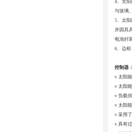
4、太阳
与玻璃
5、太
并因其
电池封
6、边
控制器
v 太阳
v 太
v 负
v 太
v 采用
v 具