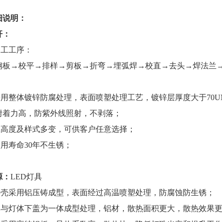
细说明：
杆：
加工工序：
235钢板→校平→排样→剪板→折弯→埋弧焊→校直→去头→焊法
采用整体镀锌防腐处理，表面喷塑处理工艺，镀锌层厚度大于70UM，符
附着力高，防紫外线照射，不剥落；
灯总高度及样式多变，可供客户任意选择；
使用寿命30年不生锈；
源：
LED灯具
体外壳采用铝压铸成型，表面经过高温喷塑处理，防腐蚀防生锈；
热体与灯体下盖为一体成型处理，铝材，散热面积更大，散热效果