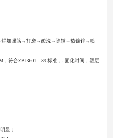
兰→焊加强筋→打磨→酸洗→除锈→热镀锌→喷
合ZBJ3601—89 标准，..固化时间，塑层
更明显；