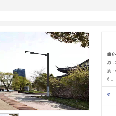
简介
源，3
质：
6…
类 