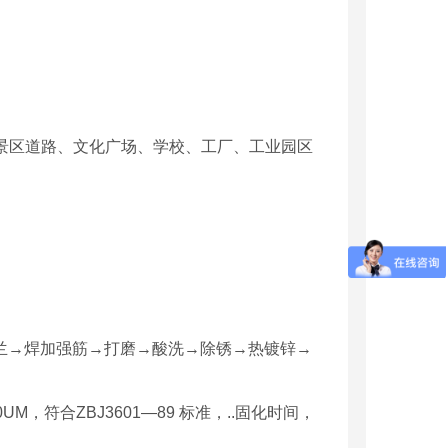
景区道路、文化广场、学校、工厂、工业园区
法兰→焊加强筋→打磨→酸洗→除锈→热镀锌→
符合ZBJ3601—89 标准，..固化时间，