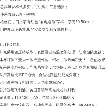
灯总高度及样式多变，可供客户任意选择；
使用寿命30年不生锈
检修门，门上喷有红色 “有电危险”字样，字高30-50mm；
修门内配套有配电板的安装支架和接地螺栓；
源：
LED灯具
体外壳采用铝压铸成型，表面经过高温喷塑处理，防腐蚀防生锈；
热体与灯体下盖为一体成型处理，铝材，散热面积更大，散热效果
基板采用高纯铝板，导热系数高，散热快，降低灯珠光衰和提升工
镜采用高透光率PC透镜，合理道路照明配光角度；
珠采用高亮仿流明灯珠，大功率单颗1W；
珠芯片选用飞利浦、美国普瑞等高光效芯片封装；
通量：110-130Lm/W；色温：2700-6500K；
采用防水恒流电源，高功率因素，防雷等级达：4KV-6KV；