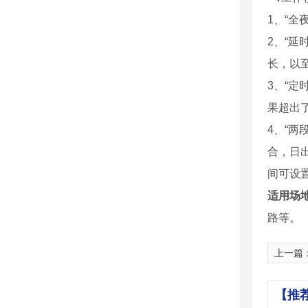
1、“全
2、“
长，以
3、“
果超出
4、“两
合，日出
间可设
适用场
路等。
上一篇
【推