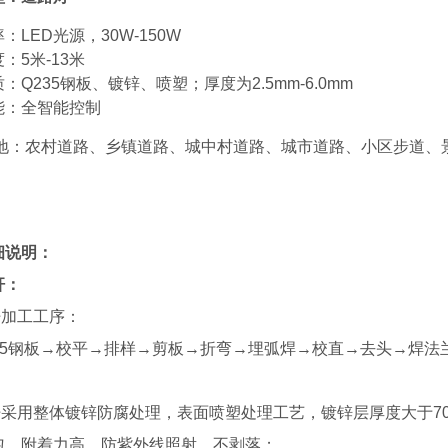
：LED光源，30W-150W
：5米-13米
：Q235钢板、镀锌、喷塑；厚度为2.5mm-6.0mm
能：全智能控制
地：农村道路、乡镇道路、城中村道路、城市道路、小区步道、
细说明：
杆：
杆加工工序：
235钢板→校平→排样→剪板→折弯→埋弧焊→校直→去头→焊
采用整体镀锌防腐处理，表面喷塑处理工艺，镀锌层厚度大于70UM，
匀，附着力高，防紫外线照射，不剥落；