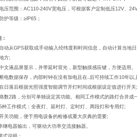
电压范围：AC110-240V宽电压，可根据客户定制低压12V、2
防护等级：≥IP65；
能：
统自动从GPS获取或手动输入经纬度和时间信息，自动计算当地
地方;
用中文液晶屏显示，并带延时背光，新型触摸感应键，方便适用。
断电数据保存，内部时钟在没有加电且在..后可持续工作10年以上
有在日落后根据光照强度智能调节开灯时间或根据设定值进行开关
出路数2路，分别可单独设定其功能。相同工作模式的路灯合并成一
有5种工作模式：全夜灯、延时灯、定时灯、两段灯和专用灯;
时开关功能，便于用电设备的检修或重大庆典的需要;
率继电器输出，可驱动大功率交流接触器。
模式说明：