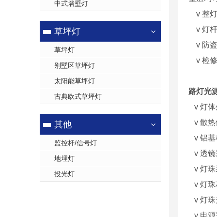
中式墙壁灯
v 整
v 灯杆
草坪灯
v 防盗
草坪灯
v 检
别墅区草坪灯
太阳能草坪灯
路灯光
古典欧式草坪灯
v 灯
v 散
其他
v 铝
监控杆/信号灯
v 透
地埋灯
v 灯
投光灯
v 灯
v 灯珠光
v 电源