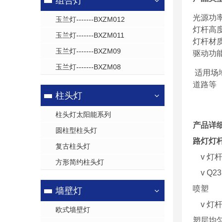
组合灯
光源功率
玉兰灯-------BXZM012
灯杆高度
玉兰灯-------BXZM011
灯杆材质
玉兰灯-------BXZM09
驱动功
玉兰灯-------BXZM08
适用场
道路等
柱头灯
柱头灯太阳能系列
产品详
圆柱型柱头灯
路灯灯
复古柱头灯
v 灯
方形简约柱头灯
v Q
喷塑
墙壁灯
v 灯杆
欧式墙壁灯
塑层均