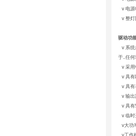
v 电源
v 整灯
驱动功
v 系
于..任何
v 采
v 具有
v 具
v 输
v 具
v 临
v大功
v工作