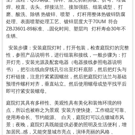
焊、校直、去头、焊接法兰、接加强筋、组装成型 、打
磨、酸洗、除锈 热镀锌、喷塑 ， 灯杆用整体热镀锌防腐
处理、表面喷塑处理工艺、镀锌层度大于70UM 符合
ZBJ3601-89标准、..固化时间、塑层均 灯杆寿命30年不
生锈、
安装步骤：安装庭院灯时，打开包装，检查庭院灯的完整
性，参照产品说明书，进行组装和接线，一般步骤为：打
开灯壳，安装光源及配套电器（电器接线参照电器说明
书），把引出线由穿线孔引出至灯杆底部，然后把灯头与
灯杆链接，注意拧紧紧固螺丝，然后把庭院灯法兰与基础
预埋件螺杆对齐，垂直站立。然后使用螺母或垫平找平后
即可拧紧安装螺母。
庭院灯其具有多样性、美观性具有美化和装饰环境的特
点，所以也被称之为景观 安装方便快捷、工作稳定可靠、
使用寿命长、节约能源、 白天，庭院灯可以点缀城市风
景；夜晚，庭院灯具既能提供必要的照明及生活便利，增
加居民..感，又能突显城市亮点，演绎亮丽的风格 、